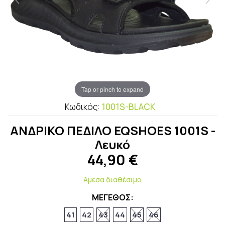
Tap or pinch to expand
Κωδικός:
1001S-BLACK
ΑΝΔΡΙΚΟ ΠΕΔΙΛΟ EQSHOES 1001S -
Λευκό
44,90
€
Άμεσα διαθέσιμο
ΜΕΓΕΘΟΣ:
41
42
43
44
45
46