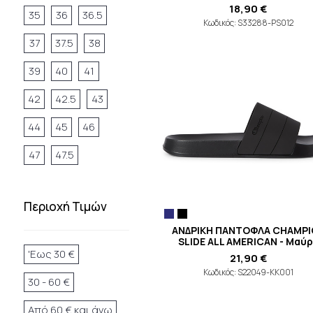
18,90 €
35
36
36.5
Κωδικός: S33288-PS012
37
37.5
38
39
40
41
42
42.5
43
44
45
46
47
47.5
Περιοχή Τιμών
ΑΝΔΡΙΚΗ ΠΑΝΤΟΦΛΑ CHAMP
SLIDE ALL AMERICAN - Μαύ
'Εως 30 €
21,90 €
Κωδικός: S22049-KK001
30 - 60 €
Από 60 € και άνω