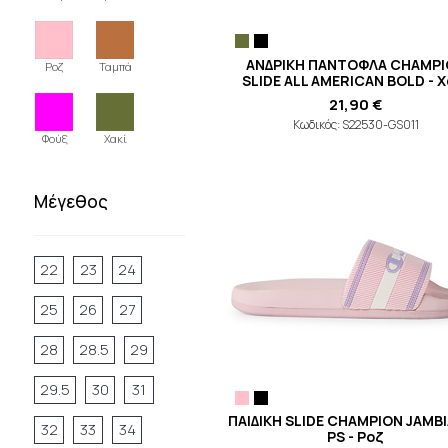
ΑΝΔΡΙΚΗ ΠΑΝΤΟΦΛΑ CHAMP
Ροζ
Ταμπά
SLIDE ALL AMERICAN BOLD - Χ
21,90 €
Κωδικός: S22530-GS011
Φούξ
Χακί
Μέγεθος
22
23
24
25
26
27
28
28.5
29
29.5
30
31
ΠΑΙΔΙΚΗ SLIDE CHAMPION JAMBI
32
33
34
PS - Ροζ