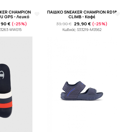
AKER CHAMPION
ΠΑΙΔΙΚΟ SNEAKER CHAMPION RD18
U GPS - Λευκό
CLIMB - Καφέ
,90 €
(-25%)
39,90 €
29,90 €
(-25%)
S33263-WW015
Κωδικός: S33219-MS562