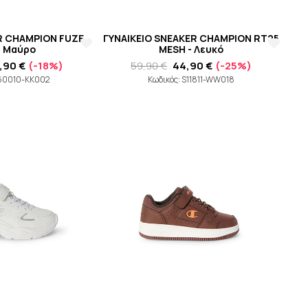
R CHAMPION FUZE
ΓΥΝΑΙΚΕΙΟ SNEAKER CHAMPION RT25
- Μαύρο
MESH - Λευκό
,90 €
(-18%)
59,90 €
44,90 €
(-25%)
S60010-KK002
Κωδικός: S11811-WW018