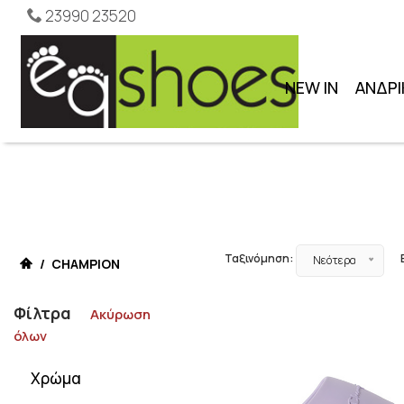
23990 23520
NEW IN
ΑΝΔΡΙ
Ταξινόμηση:
Νεότερα
/
CHAMPION
Φίλτρα
Ακύρωση
όλων
Χρώμα