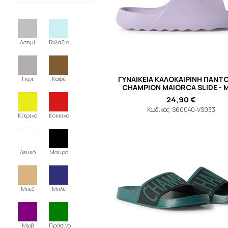
Ασημί
Γαλάζιο
ΓΥΝΑΙΚΕΙΑ ΚΑΛΟΚΑΙΡΙΝΗ ΠΑΝΤ
Γκρι
Καφέ
CHAMPION MAIORCA SLIDE - 
24,90 €
Κωδικός: S60040-VS033
Κίτρινο
Κόκκινο
Λευκό
Μαύρο
Μπεζ
Μπλε
Μωβ
Πράσινο