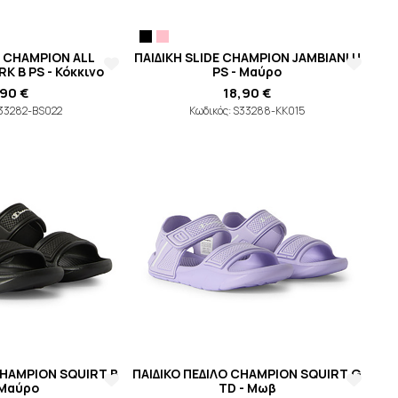
E CHAMPION ALL
ΠΑΙΔΙΚΗ SLIDE CHAMPION JAMBIANI U
K B PS - Κόκκινο
PS - Μαύρο
,90 €
18,90 €
S33282-BS022
Κωδικός: S33288-KK015
CHAMPION SQUIRT B
ΠΑΙΔΙΚΟ ΠΕΔΙΛΟ CHAMPION SQUIRT G
 Μαύρο
TD - Μωβ