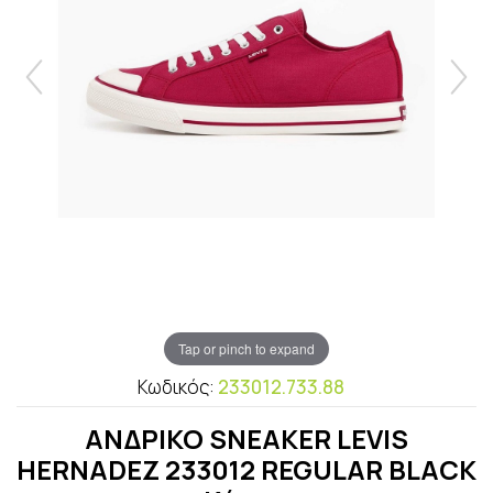
Tap or pinch to expand
Κωδικός:
233012.733.88
ΑΝΔΡΙΚΟ SNEAKER LEVIS
HERNADEZ 233012 REGULAR BLACK