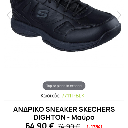
Tap or pinch to expand
Κωδικός:
77111-BLK
ΑΝΔΡΙΚΟ SNEAKER SKECHERS
DIGHTON - Μαύρο
64,90
€
74,90 €
(-13%)