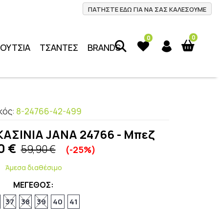
ΠΑΤΗΣΤΕ ΕΔΩ ΓΙΑ ΝΑ ΣΑΣ ΚΑΛΕΣΟΥΜΕ
0
0
ΠΟΥΤΣΙΑ
ΤΣΑΝΤΕΣ
BRANDS
κός:
8-24766-42-499
ΑΣΙΝΙΑ JANA 24766 - Μπεζ
0
€
59,90 €
(-25%)
Άμεσα διαθέσιμο
ΜΕΓΕΘΟΣ:
37
38
39
40
41