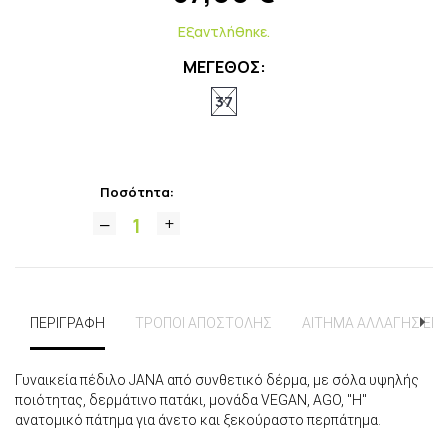
Εξαντλήθηκε.
ΜΕΓΕΘΟΣ:
37
Ποσότητα:
ΠΕΡΙΓΡΑΦΗ
ΤΡΟΠΟΙ ΑΠΟΣΤΟΛΗΣ
ΑΙΤΗΜΑ ΑΛΛΑΓΗΣ ΕΠ
Γυναικεία πέδιλο JANA από συνθετικό δέρμα, με σόλα υψηλής
ποιότητας, δερμάτινο πατάκι, μονάδα VEGAN, AGO, "H"
ανατομικό πάτημα για άνετο και ξεκούραστο περπάτημα.