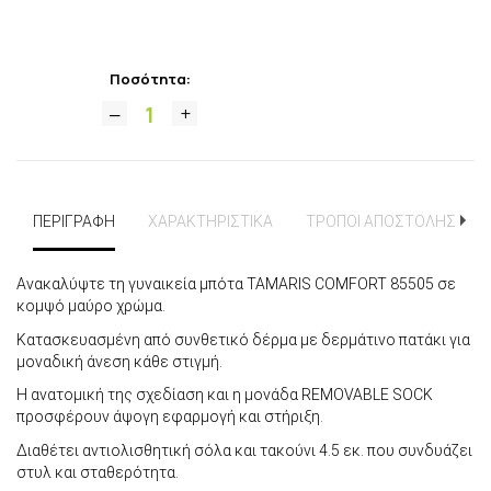
Ποσότητα:
ΠΕΡΙΓΡΑΦΗ
ΧΑΡΑΚΤΗΡΙΣΤΙΚΑ
ΤΡΟΠΟΙ ΑΠΟΣΤΟΛΗΣ
Ανακαλύψτε τη γυναικεία μπότα TAMARIS COMFORT 85505 σε
κομψό μαύρο χρώμα.
Κατασκευασμένη από συνθετικό δέρμα με δερμάτινο πατάκι για
μοναδική άνεση κάθε στιγμή.
Η ανατομική της σχεδίαση και η μονάδα REMOVABLE SOCK
προσφέρουν άψογη εφαρμογή και στήριξη.
Διαθέτει αντιολισθητική σόλα και τακούνι 4.5 εκ. που συνδυάζει
στυλ και σταθερότητα.