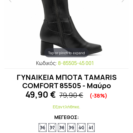
Tap or pinch to expand
Κωδικός:
8-85505-45 001
ΓΥΝΑΙΚΕΙΑ ΜΠΟΤΑ TAMARIS
COMFORT 85505 - Μαύρο
49,90
€
79,90 €
(-38%)
Εξαντλήθηκε.
ΜΕΓΕΘΟΣ:
36
37
38
39
40
41