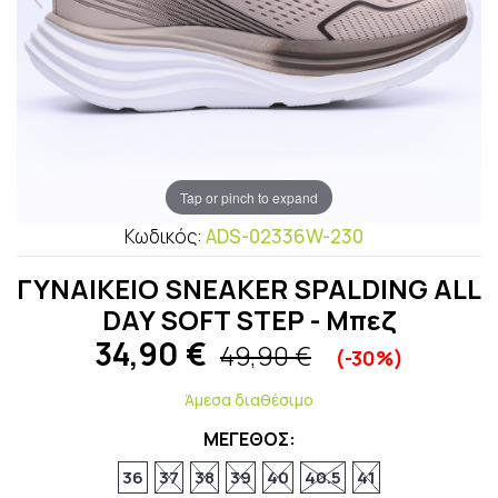
Tap or pinch to expand
Κωδικός:
ADS-02336W-230
ΓΥΝΑΙΚΕΙΟ SNEAKER SPALDING ALL
DAY SOFT STEP - Μπεζ
34,90
€
49,90 €
(-30%)
Άμεσα διαθέσιμο
ΜΕΓΕΘΟΣ:
36
37
38
39
40
40.5
41