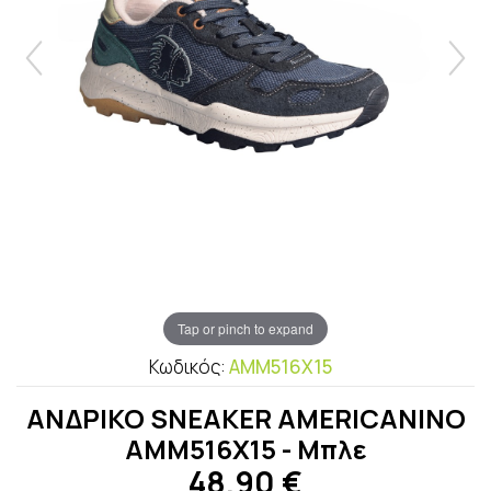
Tap or pinch to expand
Κωδικός:
AMM516X15
ΑΝΔΡΙΚΟ SNEAKER AMERICANINO
AMM516X15 - Μπλε
48,90
€