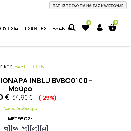
ΠΑΤΗΣΤΕ ΕΔΩ ΓΙΑ ΝΑ ΣΑΣ ΚΑΛΕΣΟΥΜΕ
0
0
ΠΟΥΤΣΙΑ
ΤΣΑΝΤΕΣ
BRANDS
δικός:
BVBO0100-B
ΓΙΟΝΑΡΑ INBLU BVBO0100 -
Μαύρο
0
€
34,90 €
(-29%)
Άμεσα διαθέσιμο
ΜΕΓΕΘΟΣ:
37
38
39
40
41