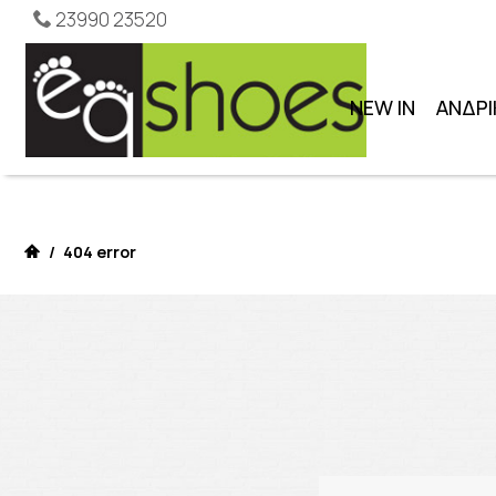
23990 23520
NEW IN
ΑΝΔΡΙ
/
404 error