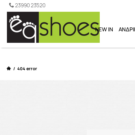
23990 23520
NEW IN
ΑΝΔΡΙ
/
404 error