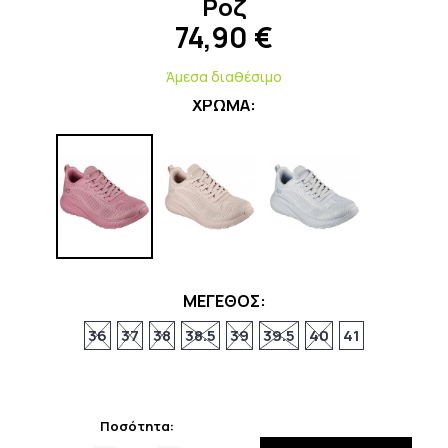
Ροζ
74,90
€
Άμεσα διαθέσιμο
ΧΡΩΜΑ:
ΜΕΓΕΘΟΣ:
36
37
38
38.5
39
39.5
40
41
Ποσότητα: