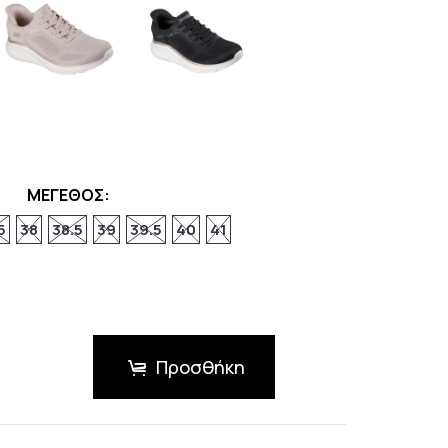
ΜΕΓΕΘΟΣ:
5
38
38.5
39
39.5
40
41
Προσθήκη