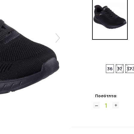
36
37
37.
Ποσότητα: