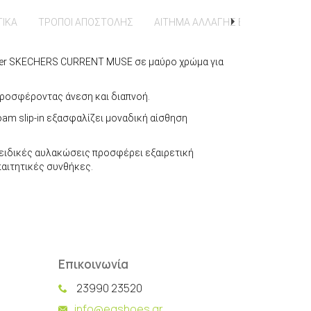
ΤΙΚΑ
ΤΡΟΠΟΙ ΑΠΟΣΤΟΛΗΣ
ΑΙΤΗΜΑ ΑΛΛΑΓΗΣ ΕΠΙΣΤΡΟΦΗΣ
ker SKECHERS CURRENT MUSE σε μαύρο χρώμα για
προσφέροντας άνεση και διαπνοή.
am slip-in εξασφαλίζει μοναδική αίσθηση
ειδικές αυλακώσεις προσφέρει εξαιρετική
παιτητικές συνθήκες.
Επικοινωνία
23990 23520
info@eqshoes.gr