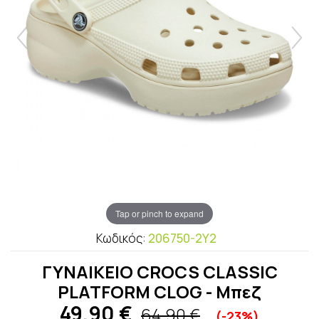
Tap or pinch to expand
Κωδικός:
206750-2Y2
ΓΥΝΑΙΚΕΙΟ CROCS CLASSIC
PLATFORM CLOG - Μπεζ
49,90
€
64,90 €
(-23%)